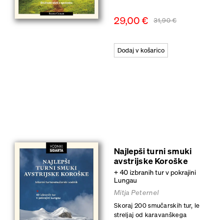
NOVO
29,00
€
31,90
€
Dodaj v košarico
Najlepši turni smuki
avstrijske Koroške
+ 40 izbranih tur v pokrajini
Lungau
Mitja Peternel
Skoraj 200 smučarskih tur, le
streljaj od karavanškega