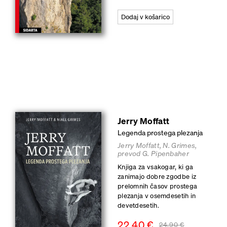
Dodaj v košarico
Jerry Moffatt
Legenda prostega plezanja
Jerry Moffatt, N. Grimes,
prevod G. Pipenbaher
Knjiga za vsakogar, ki ga
zanimajo dobre zgodbe iz
prelomnih časov prostega
plezanja v osemdesetih in
devetdesetih.
22,40
€
24,90
€