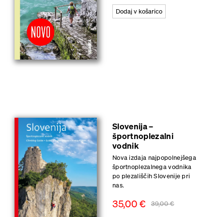
Dodaj v košarico
Slovenija –
športnoplezalni
vodnik
Nova izdaja najpopolnejšega
športnoplezalnega vodnika
po plezališčih Slovenije pri
nas.
35,00
€
39,00
€