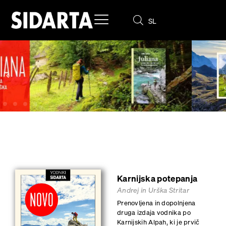
SL
EN
Karnijska potepanja
Andrej in Urška Stritar
Prenovljena in dopolnjena
druga izdaja vodnika po
Karnijskih Alpah, ki je prvič