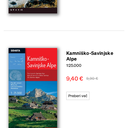
Kamniško-Savinjske
Alpe
1:25.000
9,40
€
9,90
€
Preberi več