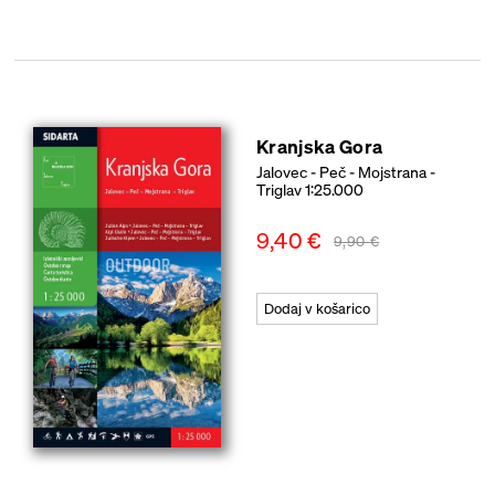
Kranjska Gora
Jalovec - Peč - Mojstrana -
Triglav 1:25.000
9,40
€
9,90
€
Dodaj v košarico