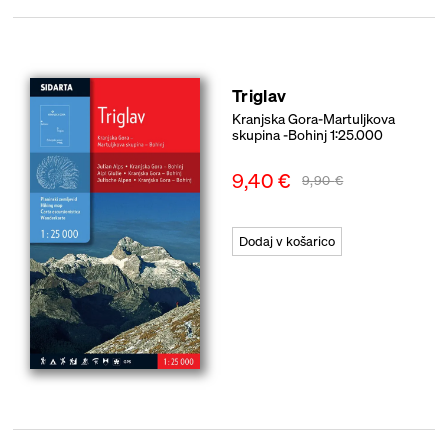
Triglav
Kranjska Gora-Martuljkova
skupina -Bohinj 1:25.000
9,40
€
9,90
€
Dodaj v košarico