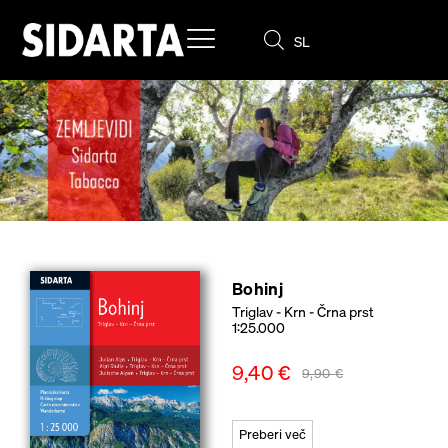
SL
EN
Bohinj
Triglav - Krn - Črna prst
1:25.000
9,40
€
9,90
€
Preberi več