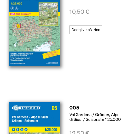
10,50
€
Dodaj v košarico
005
Val Gardena / Gröden, Alpe
di Siusi / Seiseralm 1:25.000
12,50
€