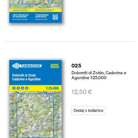
025
Dolomiti di Zoldo, Cadorine e
Agordine 1:25.000
12,50
€
Dodaj v košarico