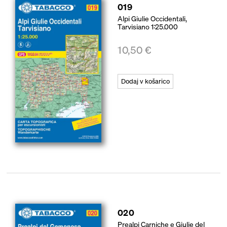
019
Alpi Giulie Occidentali,
Tarvisiano 1:25.000
10,50
€
Dodaj v košarico
020
Prealpi Carniche e Giulie del