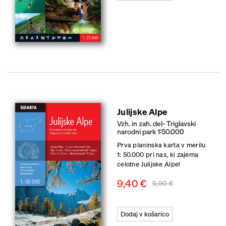
Julijske Alpe
Vzh. in zah. del- Triglavski
narodni park 1:50.000
Prva planinska karta v merilu
1: 50.000 pri nas, ki zajema
celotne Julijske Alpe!
9,40
€
9,90
€
Dodaj v košarico