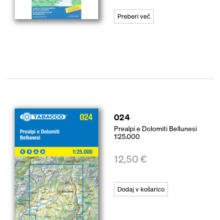
Preberi več
024
Prealpi e Dolomiti Bellunesi
1:25.000
12,50
€
Dodaj v košarico