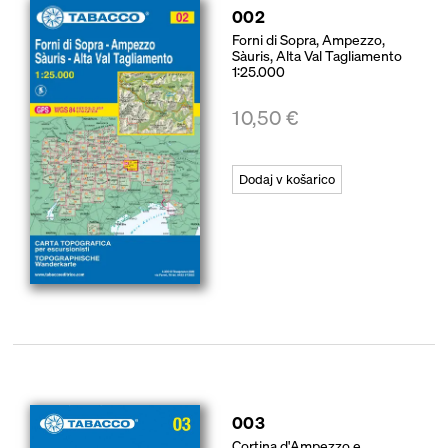
002
Forni di Sopra, Ampezzo,
Sàuris, Alta Val Tagliamento
1:25.000
10,50
€
Dodaj v košarico
003
Cortina d'Ampezzo e