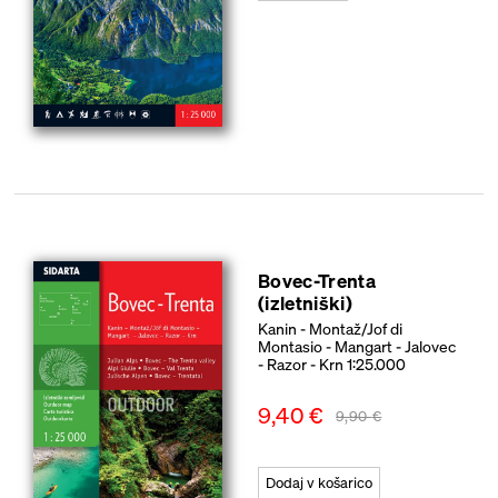
Bovec-Trenta
(izletniški)
Kanin - Montaž/Jof di
Montasio - Mangart - Jalovec
- Razor - Krn 1:25.000
9,40
€
9,90
€
Dodaj v košarico