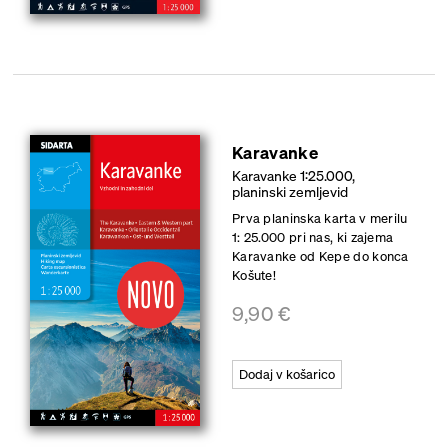
Karavanke
Karavanke 1:25.000,
planinski zemljevid
Prva planinska karta v merilu
1: 25.000 pri nas, ki zajema
Karavanke od Kepe do konca
Košute!
9,90
€
Dodaj v košarico