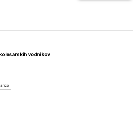
kolesarskih vodnikov
šarico