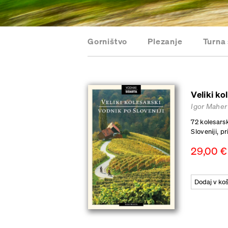
Gorništvo
Plezanje
Turna
Veliki ko
Igor Maher
72 kolesarsk
Sloveniji, p
29,00
€
Dodaj v ko