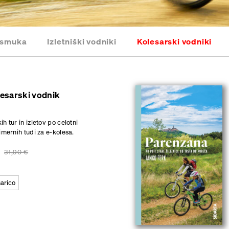
 smuka
Izletniški vodniki
Kolesarski vodniki
lesarski vodnik
ih tur in izletov po celotni
rimernih tudi za e-kolesa.
31,90
€
šarico