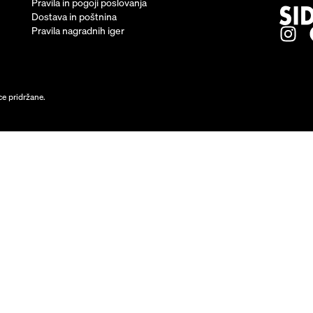
Pravila in pogoji poslovanja
Dostava in poštnina
Pravila nagradnih iger
ce pridržane.