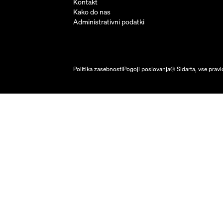
Kontakt
Kako do nas
Administrativni podatki
Politika zasebnosti
Pogoji poslovanja
© Sidarta, vse pravi