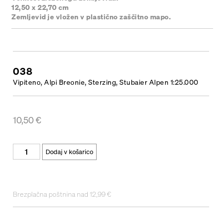
12,50 x 22,70 cm
Zemljevid je vložen v plastično zaščitno mapo.
038
Vipiteno, Alpi Breonie, Sterzing, Stubaier Alpen 1:25.000
10,50
€
Dodaj v košarico
Brezplačna poštnina nad 12,99 €