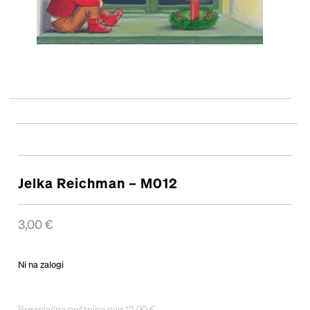
Jelka Reichman – M012
3,00
€
Ni na zalogi
Brezplačna poštnina nad 12,99 €