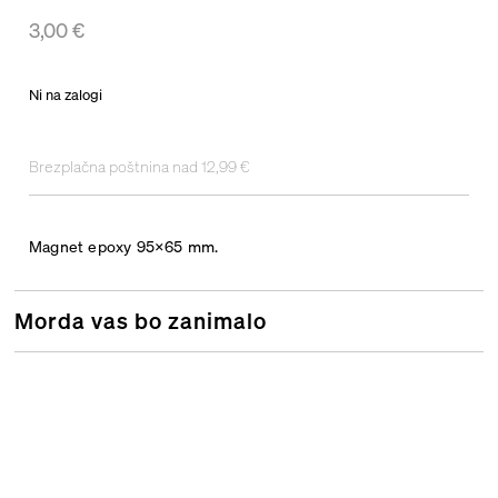
3,00
€
Ni na zalogi
Brezplačna poštnina nad 12,99 €
Magnet epoxy 95×65 mm.
Morda vas bo zanimalo